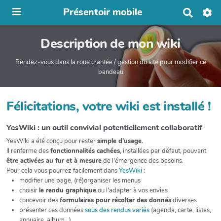
Présentoir mobile
R
e
c
Description de mon wiki
h
e
r
Rendez-vous dans la roue crantée / gestion du site pour modifier ce
c
bandeau
h
e
r
Félicitations, votre wiki est installé !
YesWiki : un outil convivial potentiellement collaboratif
YesWiki a été conçu pour rester
simple d'usage
.
Il renferme des
fonctionnalités cachées
, installées par défaut, pouvant
être activées au fur et à mesure
de l'émergence des besoins.
Pour cela vous pourrez facilement dans
YesWiki
:
modifier une page, (ré)organiser les menus
choisir
le rendu graphique
ou l'adapter à vos envies
concevoir des
formulaires pour récolter des donnés
diverses
présenter ces données
sous des rendus variés
(agenda, carte, listes,
annuaire, album...)