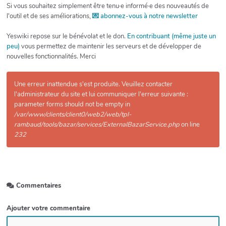
Si vous souhaitez simplement être tenu·e informé·e des nouveautés de
l'outil et de ses améliorations,
💌 abonnez-vous à notre newsletter
Yeswiki repose sur le bénévolat et le don.
En contribuant (même juste un
peu)
vous permettez de maintenir les serveurs et de développer de
nouvelles fonctionnalités. Merci
Une erreur inattendue s'est produite. Veuillez contacter
l'administrateur du site et lui communiquer l'erreur suivante :
parameter forms should not be empty in
/var/www/clients/client0/web2/web/tpl-
rambaud/tools/bazar/services/ExternalBazarService.php
on line
232
Commentaires
Ajouter votre commentaire