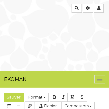
Rechercher
EKOMAN
Togg
navi
Sauver
Format
Fichier
Composants