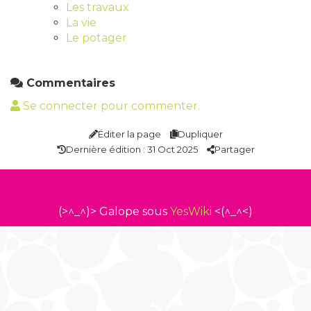
Les travaux
La vie
Le potager
Commentaires
Se connecter pour commenter.
Éditer la page
Dupliquer
Dernière édition : 31 Oct 2025
Partager
(>^_^)> Galope sous
YesWiki
<(^_^<)