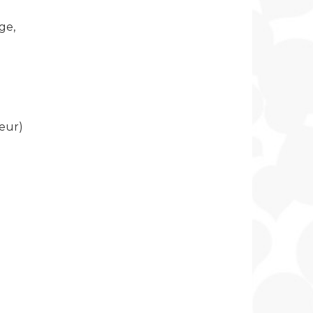
ge,
eur)