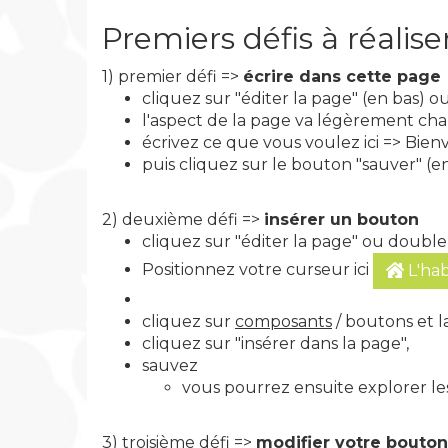
Premiers défis à réalise
1) premier défi =>
écrire dans cette page
cliquez sur "éditer la page" (en bas) 
l'aspect de la page va légèrement ch
écrivez ce que vous voulez ici => Bi
puis cliquez sur le bouton "sauver" (e
2) deuxième défi =>
insérer un bouton
cliquez sur "éditer la page" ou double
Positionnez votre curseur ici
L'hab
cliquez sur
composants
/ boutons et l
cliquez sur "insérer dans la page",
sauvez
vous pourrez ensuite explorer l
3) troisième défi =>
modifier votre bouton