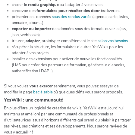
choisir
le rendu graphique
ou l'adapter à vos envies
concevoir des
formulaires pour récolter des donnés
diverses
présenter ces données
sous des rendus variés
(agenda, carte, listes,
annuaire, album...)
exporter ou importer
des données sous des formats ouverts (csv,
json, webhooks)
triturer,
adapter
, prototyper complètement le site
selon vos besoins
récupérer la structure, les formulaires d'autres YesWikis pour les
adapter à vos projets
installer des extensions pour activer de nouvelles fonctionnalités
(LMS pour créer des parcours de formation, générateur d'ebooks,
authentification LDAP...)
Si vous voulez
vous exercer
sereinement, vous pouvez essayer de
modifier la page
bac à sable
où quelques défis vous seront proposés.
YesWiki : une communauté
En plus d'être un logiciel de création de wikis, YesWiki est aujourd'hui
maintenu et amélioré par une communauté de professionnels et
d'utilisateurices issus d'horizons différents qui prend du plaisir à partager
ses rêves, ses créations et ses développements. Nous serons ravi·e·s de
vous y accueillir !