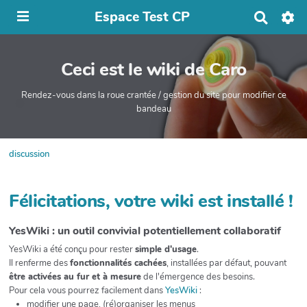
Espace Test CP
R
e
c
h
Ceci est le wiki de Caro
e
r
c
Rendez-vous dans la roue crantée / gestion du site pour modifier ce
h
bandeau
e
r
discussion
Félicitations, votre wiki est installé !
YesWiki : un outil convivial potentiellement collaboratif
YesWiki a été conçu pour rester
simple d'usage
.
Il renferme des
fonctionnalités cachées
, installées par défaut, pouvant
être activées au fur et à mesure
de l'émergence des besoins.
Pour cela vous pourrez facilement dans
YesWiki
:
modifier une page, (ré)organiser les menus