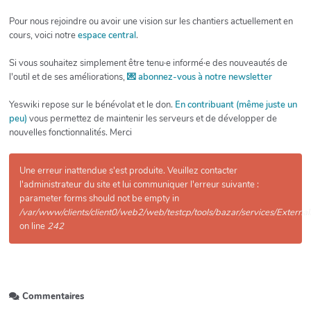
Pour nous rejoindre ou avoir une vision sur les chantiers actuellement en
cours, voici notre
espace central
.
Si vous souhaitez simplement être tenu·e informé·e des nouveautés de
l'outil et de ses améliorations,
💌 abonnez-vous à notre newsletter
Yeswiki repose sur le bénévolat et le don.
En contribuant (même juste un
peu)
vous permettez de maintenir les serveurs et de développer de
nouvelles fonctionnalités. Merci
Une erreur inattendue s'est produite. Veuillez contacter
l'administrateur du site et lui communiquer l'erreur suivante :
parameter forms should not be empty in
/var/www/clients/client0/web2/web/testcp/tools/bazar/services/Externa
on line
242
Commentaires