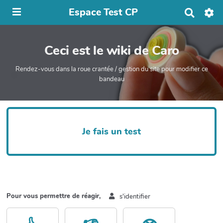
Espace Test CP
R
e
c
h
Ceci est le wiki de Caro
e
r
c
Rendez-vous dans la roue crantée / gestion du site pour modifier ce
h
bandeau
e
r
Je fais un test
Pour vous permettre de réagir,
s'identifier