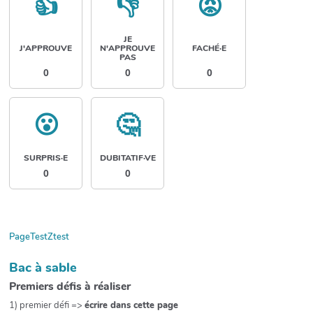
👍
👎
😡
JE
J'APPROUVE
N'APPROUVE
FACHÉ·E
PAS
0
0
0
😮
🤔
SURPRIS·E
DUBITATIF·VE
0
0
PageTestZtest
Bac à sable
Premiers défis à réaliser
1) premier défi =>
écrire dans cette page