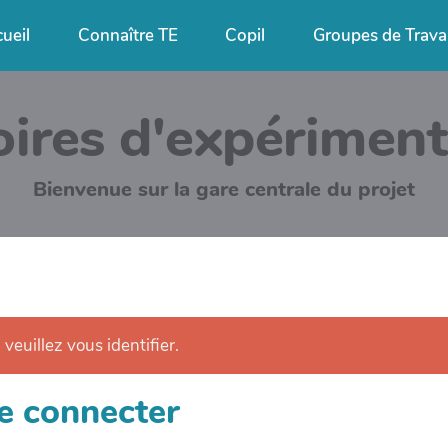
ueil
Connaître TE
Copil
Groupes de Travai
oires d'expérimen
Bienvenue sur la gare centrale du projet
 veuillez vous identifier.
e connecter