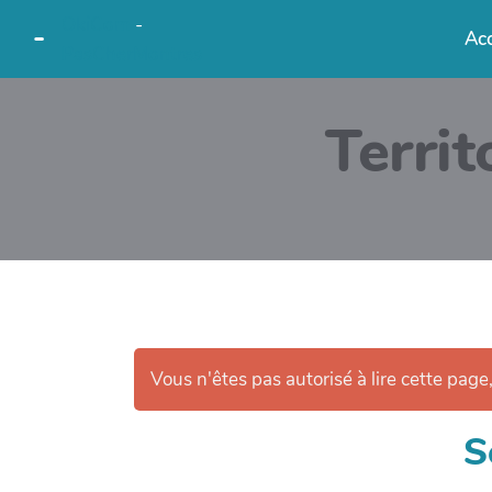
OkiCom
-
-
Acc
PasCherMontres
Territ
Vous n'êtes pas autorisé à lire cette page,
S