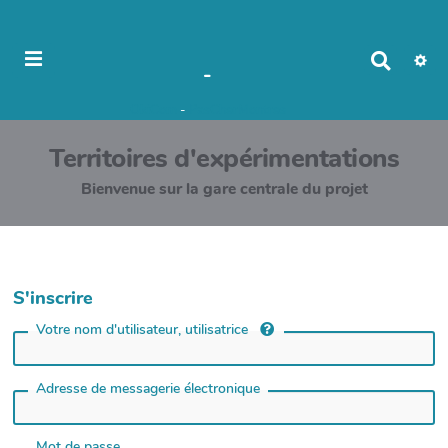
R
-
e
c
OkiCom
-
PasCherMontres
h
e
Territoires d'expérimentations
r
c
Bienvenue sur la gare centrale du projet
h
e
r
S'inscrire
Votre nom d'utilisateur, utilisatrice
Adresse de messagerie électronique
Mot de passe