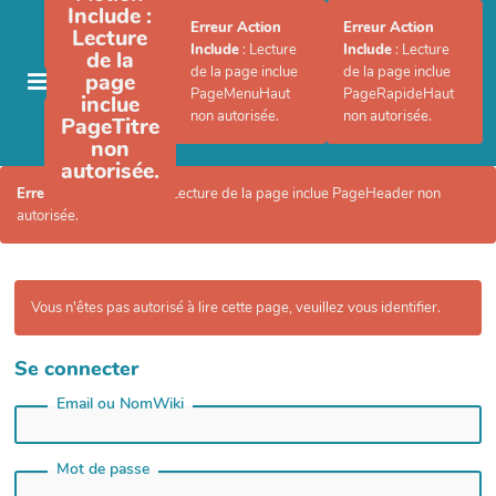
Include
:
Erreur Action
Erreur Action
Lecture
Include
: Lecture
Include
: Lecture
de la
de la page inclue
de la page inclue
page
PageMenuHaut
PageRapideHaut
inclue
non autorisée.
non autorisée.
PageTitre
non
autorisée.
Erreur Action Include
: Lecture de la page inclue PageHeader non
autorisée.
Vous n'êtes pas autorisé à lire cette page, veuillez vous identifier.
Se connecter
Email ou NomWiki
Mot de passe