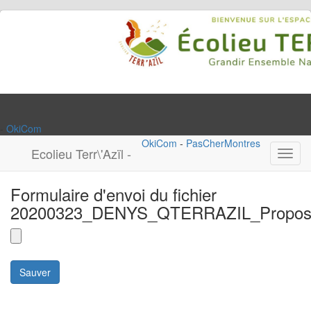
-
OkiCom
OkiCom
-
PasCherMontres
Ecolieu Terr\'Azïl -
Toggl
navig
Formulaire d'envoi du fichier
20200323_DENYS_QTERRAZIL_Proposit