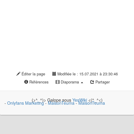
Éditer la page
Modifiée le : 15.07.2021 à 23:30:46
Références
Diaporama
Partager
(>^_^)> Galope sous
YesWiki
<(^_^<)
-
Onlyfans Marketing
-
MaisonTeuma
-
MaisonTeuma