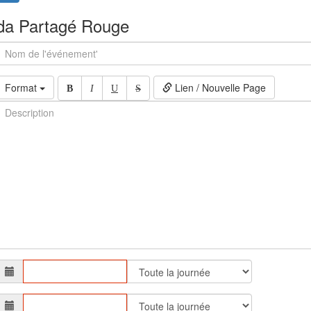
nda Partagé Rouge
Format
Lien / Nouvelle Page
B
I
U
S