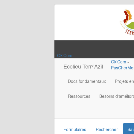
-
OkiCom
OkiCom
-
Ecolieu Terr\'Azïl -
PasCherMon
Docs fondamentaux
Projets e
Ressources
Besoins d'améliora
Formulaires
Rechercher
Sai