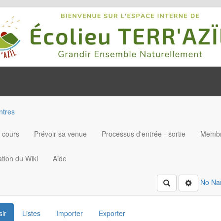
tres
n cours
Prévoir sa venue
Processus d'entrée - sortie
Memb
tion du Wiki
Aide
No N
Rechercher
sir
Listes
Importer
Exporter