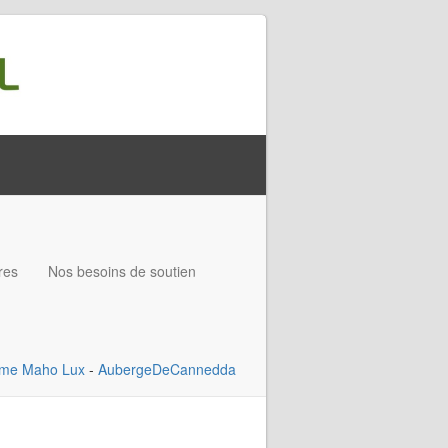
res
Nos besoins de soutien
ame
Maho Lux
-
AubergeDeCannedda