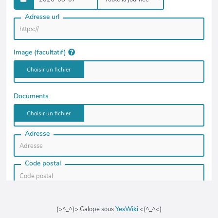
(>^_^)> Galope sous
YesWiki
<(^_^<)