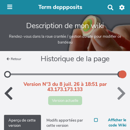
Term deppposits
R
e
c
Description de mon wiki
h
e
r
Rendez-vous dans la roue crantée / gestion du site pour modifier ce
c
bandeau
h
e
Historique de la page
r
Retour
Version N°3 du 8 juil. 26 à 18:51 par
43.173.173.133
Version actuelle
Afficher le
Aperçu de cette
Modifs apportées par
code Wiki
version
cette version