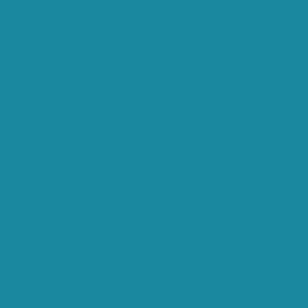
integratore cystinorm recensioni farmacisti e medici
Erectrum: Risposte alle Domande Frequenti (FAQ) – Pre
Cleaview: Lutein, Zeaxanthin & Co. – wie Kapseln müde 
Cleaview Augen & Sehkraft: Wirkung, Inhaltsstoffe, Orig
Bionica | ¿Para qué sirve y dónde comprar en México?
Bionica para hombres – Complejo Herbal con Taurina, Zi
Cystinorm non è una truffa: chiarezza e trasparenza su o
Bionica para la mejora de la potencia masculina: Respues
Bionica, Complejo Herbal 100% natural, Tratamiento para
cystinorm prima e dopo esperienze reali
Bionica México 2026: ¿Funciona? Precio, Beneficios, O
cystinorm vs altri integratori cistite confronto recensioni
Алкодівін препарат від алкоголізму купити з достав
Cleaview | Wofür ist es geeignet und wo kaufen?
Cystinorm: un’analisi completa tra esperienze reali e cons
Cleaview – Unterstützung für Ihre Augen im digitalen All
Häufige Fragen zu Cleaview: Unterstützung für Ihre Auge