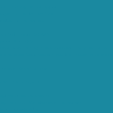
zzo, Funzionamento e Opinioni
Augen vor Blaulicht schützen
inalkauf in Deutschland
nc y Goji | Precio 590 MXN
pinioni e rimborsi
tas a todas tus preguntas sobre precio, uso y resultados
 la potencia, Salud sexual masculina, Problemas de erecci
piniones y Dónde Comprar
кою по всій Україні
igli per un acquisto sicuro
tag | Jetzt zum Vorteilspreis in Deutschland
n im digitalen Alltag