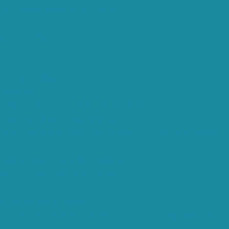
е купити оригінал в Україні
 українських аптеках
te | Deutschland
ggiornate
culina, dónde comprar y precio 2026
ünstig – Apotheke oder Amazon?
Goji | Mejorar energía y rendimiento sexual · $590 MXN
ezione Dura, Controllo e Vitalità
ulina — 50% OFF, envío discreto
на доставка по Україні
ne erettile, erezione debole, potenza sessuale, libido bass