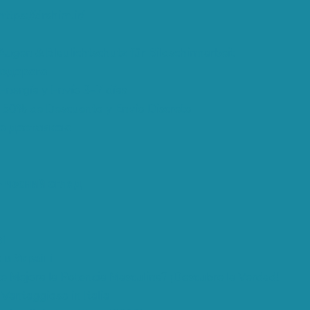
https://drshim.ir/
ugen & Blaulichtschutz für Bildschirmarbeit
недорого
nergía y Envío 3–7 días
 50% de Descuento y Envío Discreto
ою доставкою
— чесний огляд
і
 в Україні
te Mejora la Potencia Masculina? ¡Descubre la Verdad!
Vantaggioso in Italia