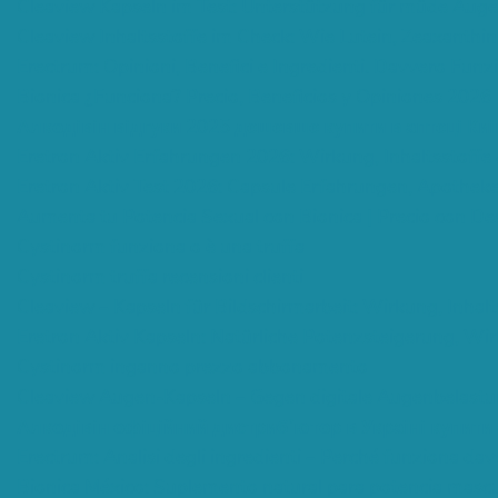
Cleaview Kapseln im Test: Unterstützung für müde Augen
Cleaview Inhaltsstoffe im Check: Wie Lutein, Zeaxanthin
Erectrum: Opinioni, Benefici e Ingredienti. Davvero Funzio
Bionica ¿Funciona? Precio, Beneficios y Opiniones 2026
Алкодівін відгуки 2025 дешевше купити в аптеці Киї
Eretron Aktiv Erfahrungen 2026: Wirkung, Inhaltsstoffe 
Eretron Aktiv Test 2026: Capsule Erfahrungen, Apothek
Aumenta tu Potencia Sexual con Bionica | Precio con D
Cystinorm funziona o è una truffa
Cystinorm truffa recensioni clienti
Cleaview – Kapseln für Bildschirmarbeit: Wirkung, Inhalt
Eretron Aktiv Kapseln: Natürliche Potenzsteigerung, Wi
Cystinorm inganno prezzo abbonamento
Cleaview Augen-Kapseln – Gegen digitale Augenbelastun
Алкодівін офіційний дистриб’ютор в Україні купити
Erectrum: Analisi degli ingredienti – Perché funziona dav
Bionica México: Suplemento natural para potencia mascu