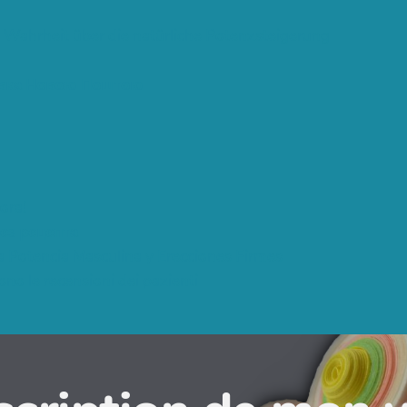
ie Wahrheit über die natürliche Potenzsteigerung
тавка Новою Поштою
ora!
ез рецепта
 Potencia Masculina y Erecciones Firmes
ono le recensioni dei pazienti