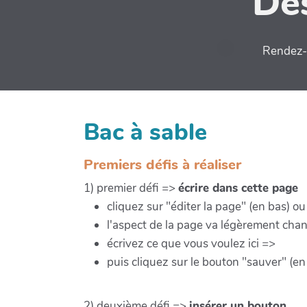
Des
Rendez-v
Bac à sable
Premiers défis à réaliser
1) premier défi =>
écrire dans cette page
cliquez sur "éditer la page" (en bas) o
l'aspect de la page va légèrement cha
écrivez ce que vous voulez ici =>
puis cliquez sur le bouton "sauver" (en
2) deuxième défi =>
insérer un bouton