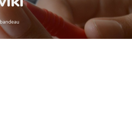
wiki
e bandeau