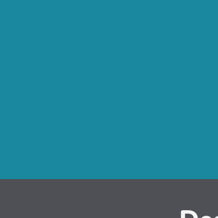
Cystinorm opinioni negative truffa
Eretron Aktiv: Erfahrungen, Vorteile & Inhaltsstoffe – D
cystinorm effetti collaterali recensioni 2026
Справжній Алкодівін купити в Україні швидка дос
prezzo cystinorm recensioni rapporto qualità prezzo
come funziona cystinorm recensioni negative e positive
Cystinorm recensioni false trustpilot
recensioni cystinorm per cistite interstiziale
Bionica – Cómprala en México | ¡Precio especial aquí y ah
Де можна купити оригінальний Алкодівін в Україні б
Biónica México — Suplemento Herbal 100% Natural para
Cystinorm per la cistite: funziona davvero? Ecco cosa dic
Erectrum | A cosa serve e dove comprare in Italia