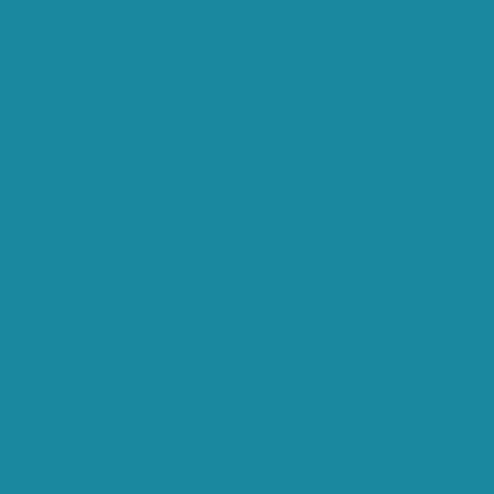
Алкодівін для подолання алкогольної залежності – д
Cystinorm pagamento alla consegna truffa
Алкодівін краплі від алкогольної залежності ціна в
Cystinorm truffa rimborso non ricevuto
cystinorm per cistite ricorrente recensioni donne
Eretron Aktiv Kapseln - Bewertungen, Preis und Angebo
Cystinorm 2026: effetti collaterali, prezzo e recensioni a
Bionica México — Suplemento natural para potencia mas
Eretron Aktiv kaufen 2026: Original Kapseln sicher & g
Biónica para hombres — Suplemento con Taurina, Zinc y 
Erectrum capsule acquistare in Italia | Qui e ora!
Erectrum: L’Attivatore della Forza Sessuale Maschile – Er
Biónica México: Suplemento natural para potencia masc
cystinorm opinioni forum veri pazienti
Alkodivin у капсулах: реальні відгуки, ціна та анонім
Erectrum, 100% organico, trattamento naturale, disfunzio