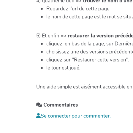
4) quatrième défi =>
trouver le nom d'une
Regardez l'url de cette page
le nom de cette page est le mot se situ
5) Et enfin =>
restaurer la version précéd
cliquez, en bas de la page, sur Dernièr
choisissez une des versions précédent
cliquez sur "Restaurer cette version",
le tour est joué.
Une aide simple est aisément accessible en
Commentaires
Se connecter pour commenter.