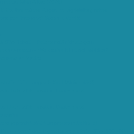
 im digitalen Alltag (2026)
 & Co. Ihre müden Augen im Digitalalltag retten
na per l’Erezione? Scopri la Verità!
в
& 50% Rabatt – Potenz natürlich steigern
e oder Amazon – Wo kaufen lohnt sich wirklich?
escuento en México
sstoffe, Erfahrungen & Kauf (Aktion 49 €)
rkstoffe & 50% Rabatt in Deutschland
g | Jetzt 50% Rabatt in Deutschland
 онлайн
vero (e perché 39€ è un prezzo imbattibile)
lina — Beneficios, ingredientes y oferta 50% (590 MXN)