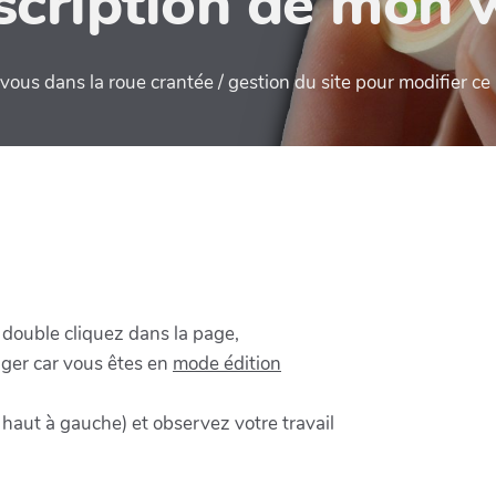
cription de mon 
ous dans la roue crantée / gestion du site pour modifier c
u double cliquez dans la page,
nger car vous êtes en
mode édition
 haut à gauche) et observez votre travail