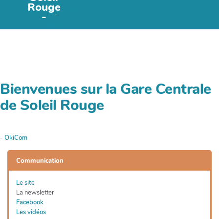
e
Rouge
AubergeDeCannedda
c
-
OkiCom
-
h
PasCherMontres
e
r
c
h
e
Bienvenues sur la Gare Centrale
r
de Soleil Rouge
-
OkiCom
Communication
Le site
La newsletter
Facebook
Les vidéos