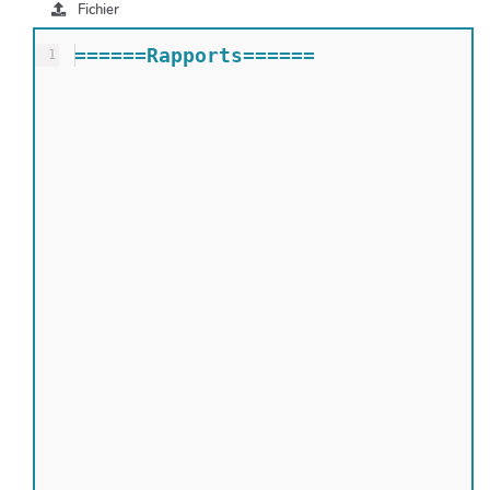
Fichier
======Rapports======
1