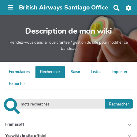
British Airways Santiago Office
R
e
c
h
Description de mon wiki
e
r
c
Rendez-vous dans la roue crantée / gestion du site pour modifier ce
h
bandeau
e
r
Formulaires
Rechercher
Saisir
Listes
Importer
Exporter
Framasoft
Yeswiki : le site officiel