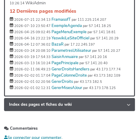
WikiAdmin
10:26:14
12 Dernières pages modifiées
FramasofT
2026-07-21 22:34:13
par 111.225.214.207
ExempleAgenda
2026-07-10 23:50:47
par 57.141.18.25
PageMenuExemple
2026-04-25 09:02:45
par 57.141.18.81
YeswikiLeSiteOfficiel
2026-04-16 23:22:19
par 57.141.20.29
BazaR
2026-04-12 07:36:02
par 17.22.245.197
ParametresUtilisateur
2026-03-24 20:08:10
par 57.141.20.27
SaisirAnnuaire
2026-03-19 17:54:33
par 57.141.20.16
PagePrincipale
2026-03-13 16:10:24
par 57.141.20.40
GererDroitsHandlers
2026-02-11 06:49:23
par 43.173.177.74
PageColonneDroite
2026-02-02 01:17:04
par 43.173.182.109
GererDroits
2026-02-01 02:20:56
par 43.173.182.5
GererMisesAJour
2026-02-01 02:12:31
par 43.173.178.125
Index des pages et fiches du wiki
Commentaires
Se connecter pour commenter.