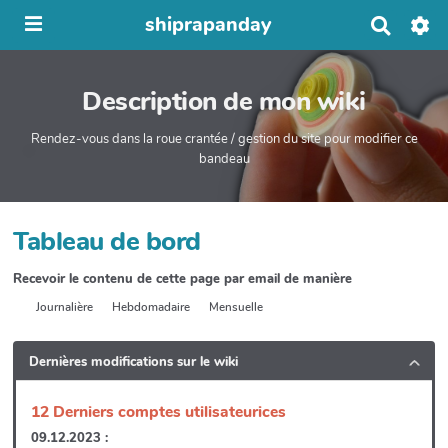
shiprapanday
R
e
c
h
Description de mon wiki
e
r
c
Rendez-vous dans la roue crantée / gestion du site pour modifier ce
h
bandeau
e
r
Tableau de bord
Recevoir le contenu de cette page par email de manière
Journalière
Hebdomadaire
Mensuelle
Dernières modifications sur le wiki
12 Derniers comptes utilisateurices
09.12.2023 :