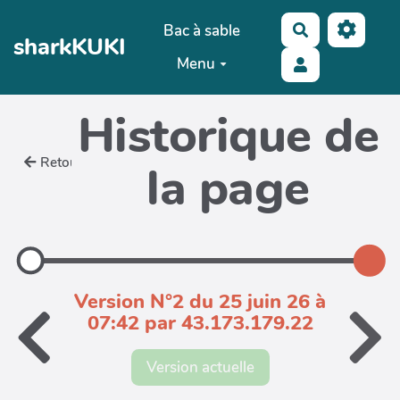
Aller au contenu principal
Bac à sable
Rechercher
sharkKUKI
Menu
Historique de
Retour
la page
Version N°2 du 25 juin 26 à
07:42 par 43.173.179.22
Version actuelle