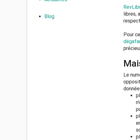
RevLib
libres,
Blog
respect
Pour ce
dégafam
précieu
Mai
Le numé
opposit
données
p
n
p
p
e
s
p