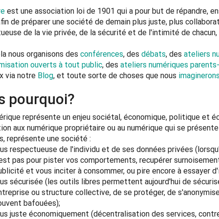
re
est une association loi de 1901 qui a pour but de répandre, e
 afin de préparer une société de demain plus juste, plus collabora
ueuse de la vie privée, de la sécurité et de l'intimité de chacun, 
la nous organisons des
conférences
, des
débats
, des
ateliers 
isation ouverts à tout public
, des
ateliers numériques parents
x via notre
Blog
, et toute sorte de choses que nous
imagineron
s pourquoi?
rique représente un enjeu sociétal, économique, politique et éco
ion aux numérique propriétaire ou au numérique qui se présente
, représente une société :
lus respectueuse de l'individu et de ses données privées (lorsqu'
'est pas pour pister vos comportements, recupérer surnoisement 
ublicité et vous inciter à consommer, ou pire encore à essayer 
lus sécurisée (les outils libres permettent aujourd'hui de sécurise
ntreprise ou structure collective, de se protéger, de s'anonymi
ouvent bafouées);
lus juste économiquement (décentralisation des services, contre