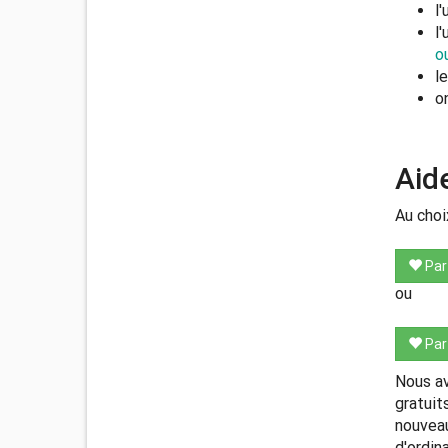
l'
l'
o
l
o
Aide
Au choix
Par
ou
Par
Nous av
gratuit
nouveau
d'ordin