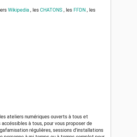
vers
Wikipedia
, les
CHATONS
, les
FFDN
, les
des ateliers numériques ouverts à tous et
ns accéssibles à tous, pour vous proposer de
famisation régulières, sessions d'installations
d'une personne à mi temps ou à temps complet pour