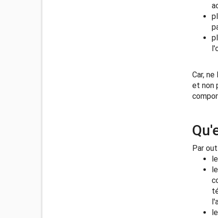
a
p
pa
p
l
Car, ne
et non 
comport
Qu'e
Par out
l
l
c
t
l
l