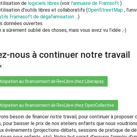
utilisation de
logiciels libres
(voir
l'annuaire de Framsoft
)
utilisation d'outils libres et collaboratifs (
OpenStreetMap
, l'uni
utils Framasoft de dégafamisation
...)
es données ouvertes
n a sûrement oublié des choses, mais vous avez vu l'idée ;-)
z-nous à continuer notre travail
 :
ticipation au financement de RevLibre chez Liberapay
ticipation au financement de RevLibre chez OpenCollective
ons besoin de financer notre travail, pour continuer à proposer 
s, pour baisser le prix de nos ateliers enfants que nous voudrio
x évènements (projections-débats, sessions de pratique de déga
ateurs pour enfants, etc). Notre but serait d'assurer l'emploi 