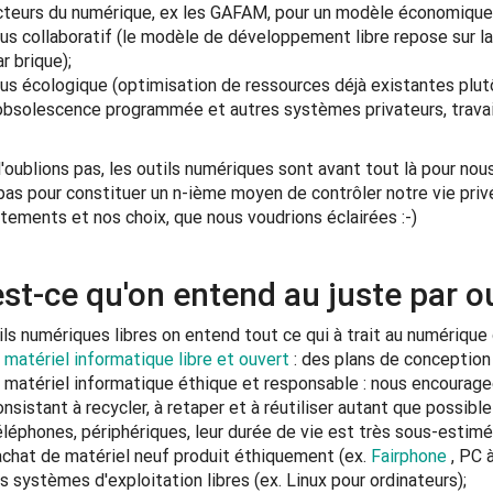
cteurs du numérique, ex les GAFAM, pour un modèle économique p
lus collaboratif (le modèle de développement libre repose sur la 
r brique);
lus écologique (optimisation de ressources déjà existantes plu
'obsolescence programmée et autres systèmes privateurs, travail
 l'oublions pas, les outils numériques sont avant tout là pour no
pas pour constituer un n-ième moyen de contrôler notre vie priv
ements et nos choix, que nous voudrions éclairées :-)
st-ce qu'on entend au juste par o
ils numériques libres on entend tout ce qui à trait au numérique 
e
matériel informatique libre et ouvert
: des plans de conception 
e matériel informatique éthique et responsable : nous encourageo
onsistant à recycler, à retaper et à réutiliser autant que possibl
éléphones, périphériques, leur durée de vie est très sous-estimé
'achat de matériel neuf produit éthiquement (ex.
Fairphone
, PC 
es systèmes d'exploitation libres (ex. Linux pour ordinateurs);