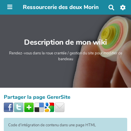
Ressourcerie des deux Morin
R
e
c
h
e
r
Description de mon wiki
c
h
e
Rendez-vous dans la roue crantée / gestion du site pour modifier ce
r
bandeau
Partager la page GererSite
Code d'intégration de contenu dans une page HTML