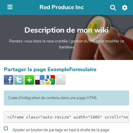
Red Produce Inc
R
e
c
h
Description de mon wiki
e
r
c
Rendez-vous dans la roue crantée / gestion du site pour modifier ce
h
bandeau
e
r
Partager la page ExempleFormulaire
Code d'intégration de contenu dans une page HTML
Ajouter un bouton de partage en haut à droite de la page