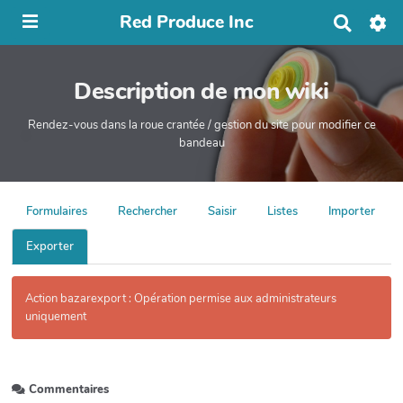
Red Produce Inc
R
e
c
h
Description de mon wiki
e
r
c
Rendez-vous dans la roue crantée / gestion du site pour modifier ce
h
bandeau
e
r
Formulaires
Rechercher
Saisir
Listes
Importer
Exporter
Action bazarexport : Opération permise aux administrateurs
uniquement
Commentaires