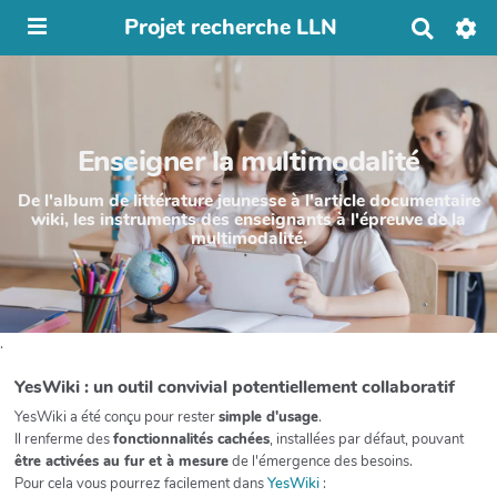
Projet recherche LLN
R
e
c
h
e
r
Enseigner la multimodalité
c
h
e
De l'album de littérature jeunesse à l'article documentaire
r
wiki, les instruments des enseignants à l'épreuve de la
multimodalité.
.
YesWiki : un outil convivial potentiellement collaboratif
YesWiki a été conçu pour rester
simple d'usage
.
Il renferme des
fonctionnalités cachées
, installées par défaut, pouvant
être activées au fur et à mesure
de l'émergence des besoins.
Pour cela vous pourrez facilement dans
YesWiki
: