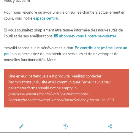
vous y accueillir !
Pour nous rejoindre ou avoir une vision sur les chantiers actuellement en
cours, voici notre
espace central
.
Si vous souhaitez simplement être tenu·e informé·e des nouveautés de
l'outil et de ses améliorations,
💌 abonnez-vous à notre newsletter
Yeswiki repose sur le bénévolat et le don.
En contribuant (même juste un
peu)
vous permettez de maintenir les serveurs et de développer de
nouvelles fonctionnalités. Merci
Une erreur inattendue s'est produite. Veuillez contacter
l'administrateur du site et lui communiquer l'erreur suivante :
parameter forms should not be empty in
/var/www/clients/client0/web2/web/recherche-
lln/tools/bazar/services/ExternalBazarService.php
on line
230