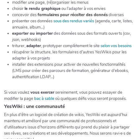
modifier une page, (ré)organiser les menus
choisir
le rendu graphique
ou l'adapter à vos envies
concevoir des
formulaires pour récolter des donnés
diverses
présenter ces données
sous des rendus variés
(agenda, carte, listes,
annuaire, album...)
exporter ou importer
des données sous des formats ouverts (csv,
json, webhooks)
triturer,
adapter
, prototyper complètement le site
selon vos besoins
récupérer la structure, les formulaires d'autres YesWikis pour les
adapter à vos projets
installer des extensions pour activer de nouvelles fonctionnalités
(LMS pour créer des parcours de formation, générateur d'ebooks,
authentification LDAP...)
Si vous voulez
vous exercer
sereinement, vous pouvez essayer de
modifier la page
bac à sable
où quelques défis vous seront proposés.
YesWiki : une communauté
En plus d'être un logiciel de création de wikis, YesWiki est aujourd'hui
maintenu et amélioré par une communauté de professionnels et
d'utilisateurs issus d'horizons différents qui prend du plaisir à partager
ses rêves, ses créations et ses développements. Nous serons ravi·e·s de