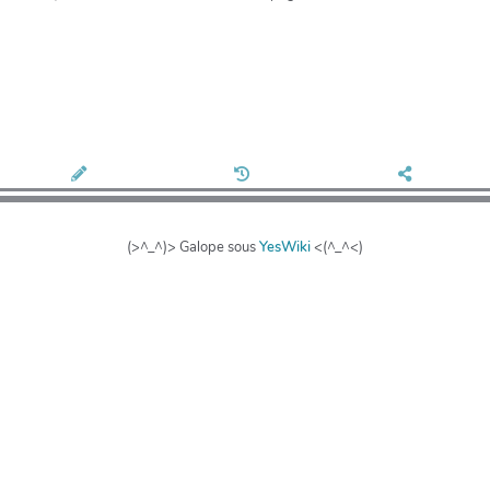
(>^_^)> Galope sous
YesWiki
<(^_^<)