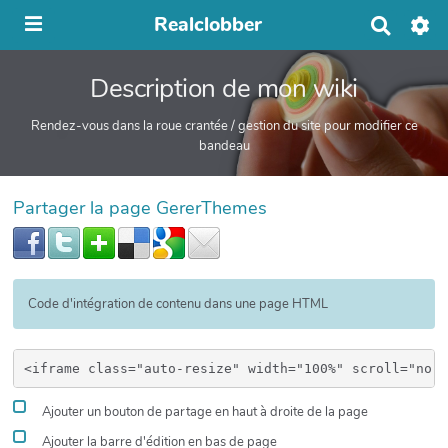
Realclobber
R
e
c
Description de mon wiki
h
e
r
Rendez-vous dans la roue crantée / gestion du site pour modifier ce
c
bandeau
h
e
r
Partager la page GererThemes
Code d'intégration de contenu dans une page HTML
Ajouter un bouton de partage en haut à droite de la page
Ajouter la barre d'édition en bas de page