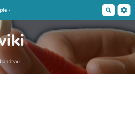
ple
Recherche
wiki
e bandeau