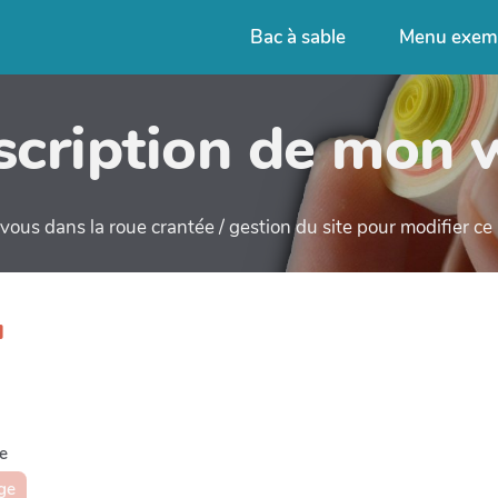
Bac à sable
Menu exem
cription de mon 
ous dans la roue crantée / gestion du site pour modifier c
u
e
ge