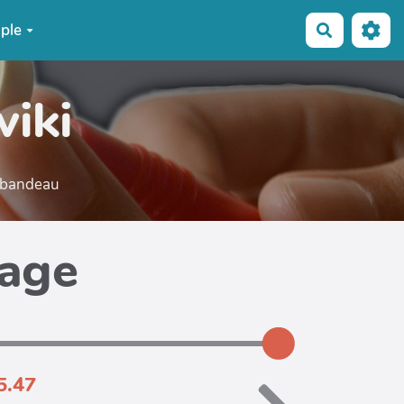
ple
Recherche
wiki
e bandeau
page
5.47