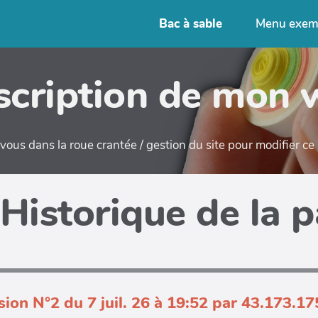
Bac à sable
Menu exem
cription de mon 
ous dans la roue crantée / gestion du site pour modifier c
Historique de la 
sion N°2 du 7 juil. 26 à 19:52 par 43.173.17