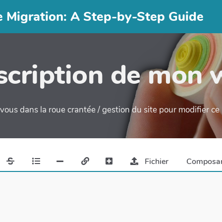
e Migration: A Step-by-Step Guide
cription de mon 
ous dans la roue crantée / gestion du site pour modifier c
Fichier
Composa