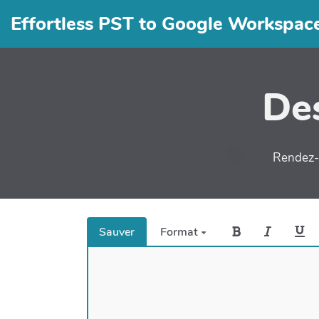
Effortless PST to Google Workspac
Des
Rendez-v
Sauver
Format