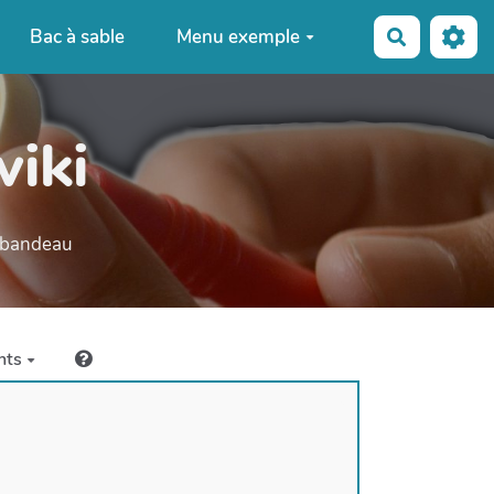
Bac à sable
Menu exemple
Recherche
wiki
e bandeau
nts