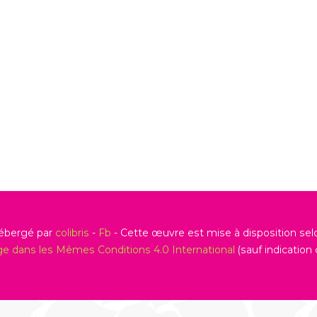
hébergé par
colibris
-
Fb
- Cette œuvre est mise à disposition sel
age dans les Mêmes Conditions 4.0 International
(sauf indication c