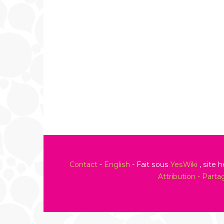
Contact
-
English
- Fait sous
YesWiki
, site 
Attribution - Part