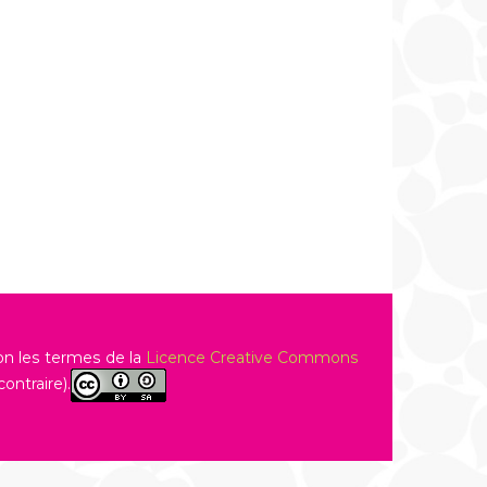
on les termes de la
Licence Creative Commons
ontraire).