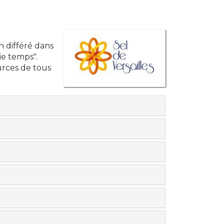
n différé dans
ie temps".
urces de tous