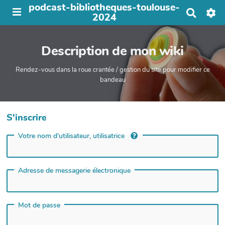
podcast-bibliotheques-toulouse-
R
2024
e
c
h
Description de mon wiki
e
r
c
Rendez-vous dans la roue crantée / gestion du site pour modifier ce
h
bandeau
e
r
S'inscrire
Votre nom d'utilisateur, utilisatrice
Adresse de messagerie électronique
Mot de passe