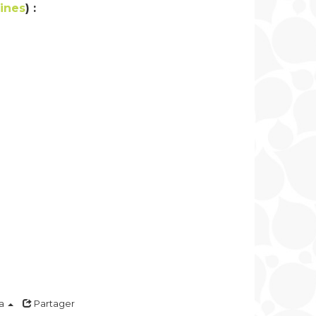
aines
) :
a
Partager