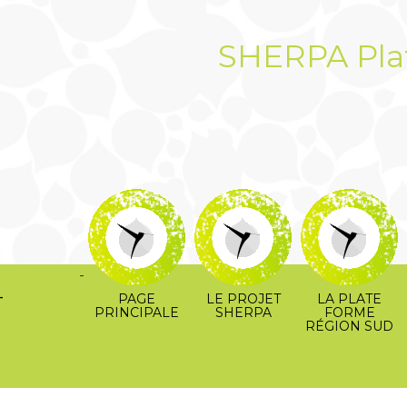
SHERPA Pla
OkiCom
-
-
PasCherMontres
PAGE
LE PROJET
LA PLATE
PRINCIPALE
SHERPA
FORME
RÉGION SUD