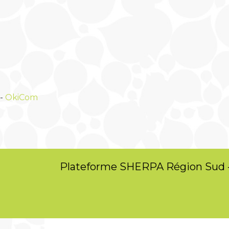
-
OkiCom
Plateforme SHERPA Région Sud 