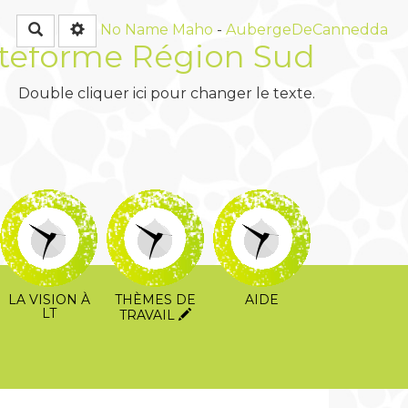
Rechercher
No Name
Maho
-
AubergeDeCannedda
teforme Région Sud
Double cliquer ici pour changer le texte.
LA VISION À
THÈMES DE
AIDE
LT
TRAVAIL