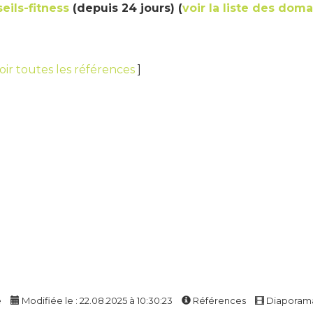
eils-fitness
(depuis 24 jours) (
voir la liste des dom
oir toutes les références
]
e
Modifiée le : 22.08.2025 à 10:30:23
Références
Diaporam