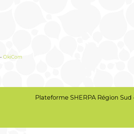
-
OkiCom
Plateforme SHERPA Région Sud 