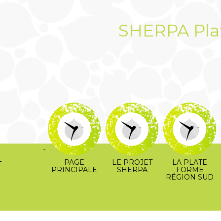
SHERPA Pla
OkiCom
-
-
PasCherMontres
PAGE
LE PROJET
LA PLATE
PRINCIPALE
SHERPA
FORME
RÉGION SUD