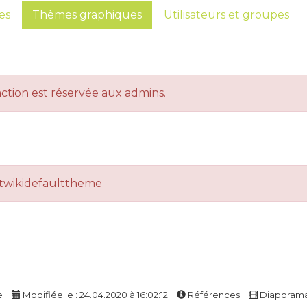
es
Thèmes graphiques
Utilisateurs et groupes
action est réservée aux admins.
setwikidefaulttheme
e
Modifiée le : 24.04.2020 à 16:02:12
Références
Diaporam