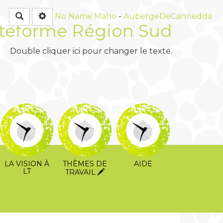
Rechercher
No Name
Maho
-
AubergeDeCannedda
teforme Région Sud
Double cliquer ici pour changer le texte.
LA VISION À
THÈMES DE
AIDE
LT
TRAVAIL