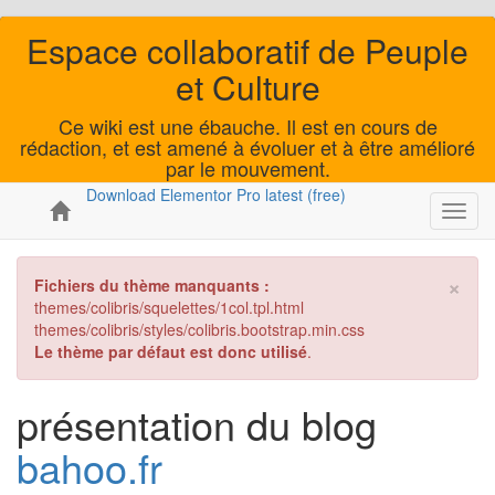
Espace collaboratif de Peuple
et Culture
Ce wiki est une ébauche. Il est en cours de
rédaction, et est amené à évoluer et à être amélioré
par le mouvement.
Download Elementor Pro latest (free)
Toggl
navig
×
Fichiers du thème manquants :
themes/colibris/squelettes/1col.tpl.html
themes/colibris/styles/colibris.bootstrap.min.css
Le thème par défaut est donc utilisé
.
présentation du blog
bahoo.fr