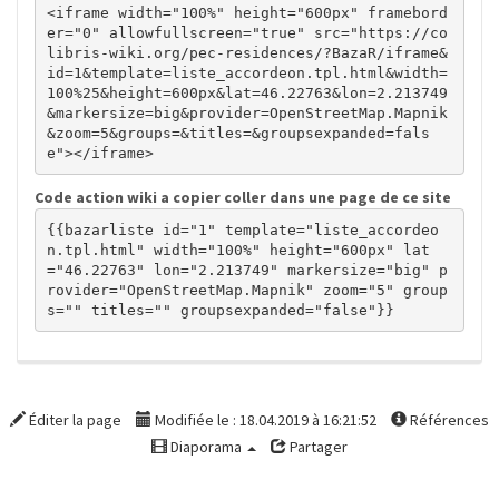
<iframe width="100%" height="600px" framebord
er="0" allowfullscreen="true" src="https://co
libris-wiki.org/pec-residences/?BazaR/iframe&
id=1&template=liste_accordeon.tpl.html&width=
100%25&height=600px&lat=46.22763&lon=2.213749
&markersize=big&provider=OpenStreetMap.Mapnik
&zoom=5&groups=&titles=&groupsexpanded=fals
e"></iframe>
Code action wiki a copier coller dans une page de ce site
{{bazarliste id="1" template="liste_accordeo
n.tpl.html" width="100%" height="600px" lat
="46.22763" lon="2.213749" markersize="big" p
rovider="OpenStreetMap.Mapnik" zoom="5" group
s="" titles="" groupsexpanded="false"}}
Éditer la page
Modifiée le : 18.04.2019 à 16:21:52
Références
Diaporama
Partager