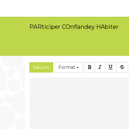
PARticiper COnflandey HAbiter
Soutenez, rejoignez notre projet d'
Sauver
Format