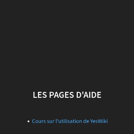
Les
pages
d'aide
Cours
sur
l'utilisation
de
YesWiki
LES PAGES D'AIDE
Cours sur l'utilisation de YesWiki