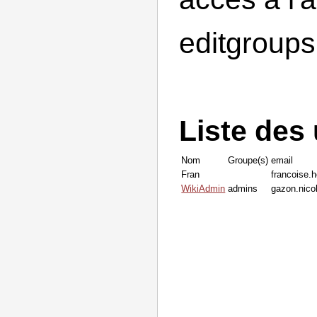
editgroups
Liste des 
Nom
Groupe(s)
email
Fran
francoise.
WikiAdmin
admins
gazon.nic