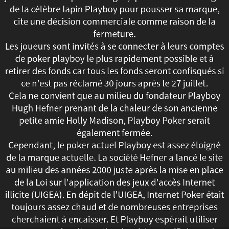
de la célèbre lapin Playboy pour pousser sa marque,
Playboy
cite une décision commerciale comme raison de la
Poker
fermeture.
Les joueurs sont invités à se connecter à leurs comptes
fermera
de poker playboy le plus rapidement possible et à
retirer des fonds car tous les fonds seront confisqués si
une
ce n'est pas réclamé 30 jours après le 27 juillet.
Cela ne convient que au milieu du fondateur Playboy
fois
Hugh Hefner prenant de la chaleur de son ancienne
de
petite amie Holly Madison, Playboy Poker serait
également fermée.
plus
Cependant, le poker actuel Playboy est assez éloigné
de la marque actuelle. La société Hefner a lancé le site
ses
au milieu des années 2000 juste après la mise en place
cyber-
de la Loi sur l'application des jeux d'accès Internet
illicite (UIGEA). En dépit de l'UIGEA, Internet Poker était
poreuses
toujours assez chaud et de nombreuses entreprises
cherchaient à encaisser. Et Playboy espérait utiliser