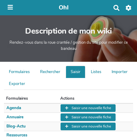
Ohl
R
e
c
h
Description de mon wiki
e
r
c
Rendez-vous dans la roue crantée / gestion du site pour modifier ce
h
bandeau
e
r
Formulaires
Rechercher
Saisir
Listes
Importer
Exporter
Formulaires
Actions
Agenda
Saisir une nouvelle fiche
Annuaire
Saisir une nouvelle fiche
Blog-Actu
Saisir une nouvelle fiche
Ressources