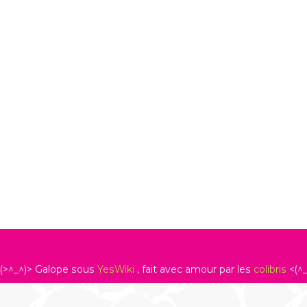
(>^_^)> Galope sous
YesWiki
, fait avec amour par les
colibris
<(^_