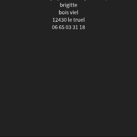
brigitte
une
bois viel
petite
12430 le truel
06 65 03 31 18
bétonnière
pour
faire
de
l'enduit
à
la
chaux