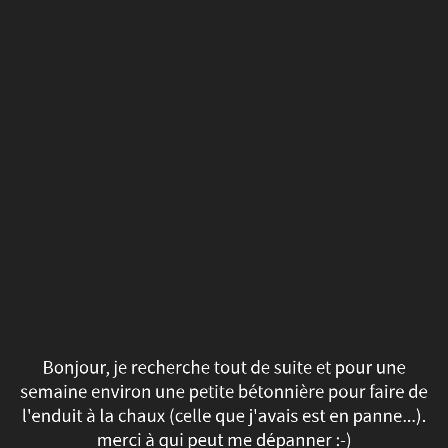
Bonjour,
je
recherche
tout
de
suite
et
pour
une
Bonjour, je recherche tout de suite et pour une
semaine
semaine environ une petite bétonnière pour faire de
l'enduit à la chaux (celle que j'avais est en panne...).
environ
merci à qui peut me dépanner :-)