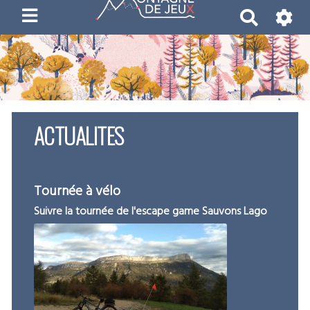
R
e
c
h
e
r
c
ACTUALITES
h
e
r
Tournée à vélo
Suivre la tournée de l'escape game Sauvons Lago