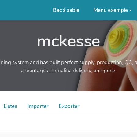
Bac à sable
Menu exemple
mckesse
ng system and has built perfect supply, production, QC, an
advantages in quality, delivery, and price.
Listes
Importer
Exporter