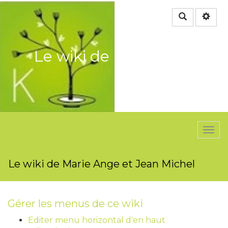
Rechercher
Le wiki de Marie Ange et
Jean Michel
Togg
navi
Le wiki de Marie Ange et Jean Michel
Gérer les menus de ce wiki
Editer menu horizontal d'en haut