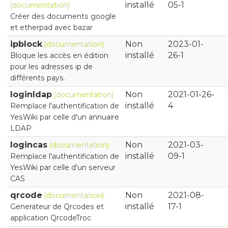
installé
05-1
(documentation)
Créer des documents google
et etherpad avec bazar
ipblock
Non
2023-01-
(documentation)
installé
26-1
Bloque les accès en édition
pour les adresses ip de
différents pays.
loginldap
Non
2021-01-26-
(documentation)
installé
4
Remplace l'authentification de
YesWiki par celle d'un annuaire
LDAP
logincas
Non
2021-03-
(documentation)
installé
09-1
Remplace l'authentification de
YesWiki par celle d'un serveur
CAS
qrcode
Non
2021-08-
(documentation)
installé
17-1
Generateur de Qrcodes et
application QrcodeTroc