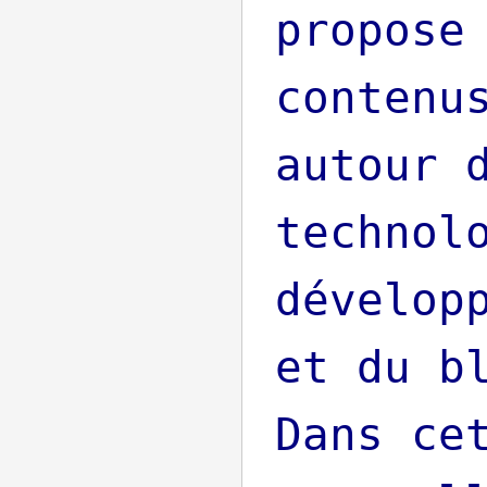
propose
contenu
autour 
technol
dévelop
et du b
Dans ce