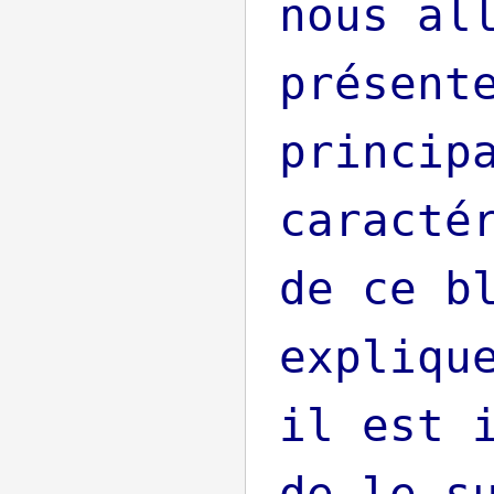
nous al
présent
princip
caracté
de ce b
expliqu
il est 
de le s