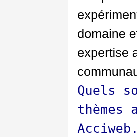
expérimen
domaine et
expertise 
communaut
Quels s
thèmes 
Acciweb