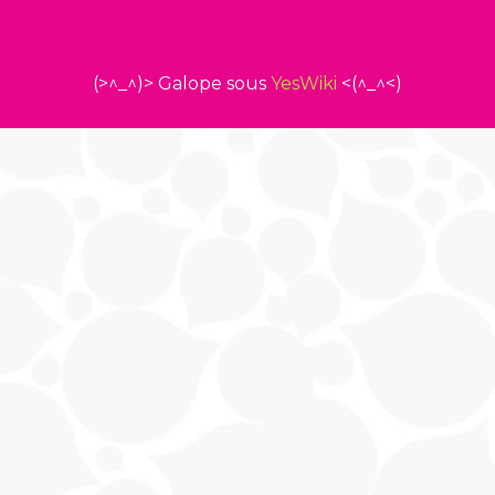
(>^_^)> Galope sous
YesWiki
<(^_^<)