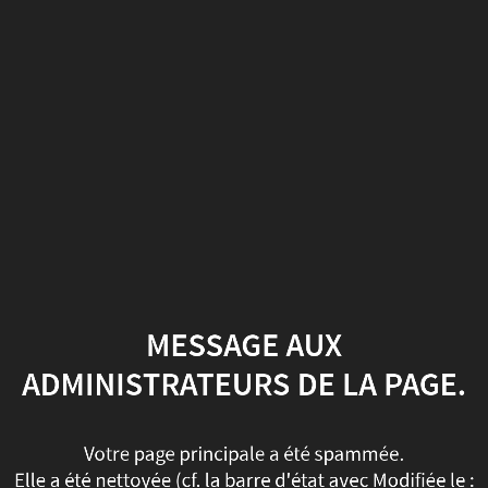
Message
aux
administrateurs
de
la
page.
Votre
page
MESSAGE AUX
principale
ADMINISTRATEURS DE LA PAGE.
a
Votre page principale a été spammée.
été
Elle a été nettoyée (cf. la barre d'état avec Modifiée le :