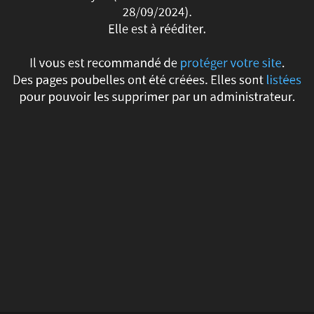
28/09/2024).
spammée.
Elle est à rééditer.
Elle
Il vous est recommandé de
protéger votre site
.
a
Des pages poubelles ont été créées. Elles sont
listées
pour pouvoir les supprimer par un administrateur.
été
nettoyée
(cf.
la
barre
d'état
avec