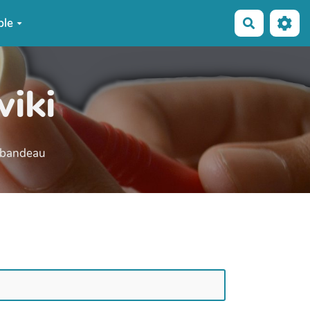
ple
Recherche
wiki
e bandeau