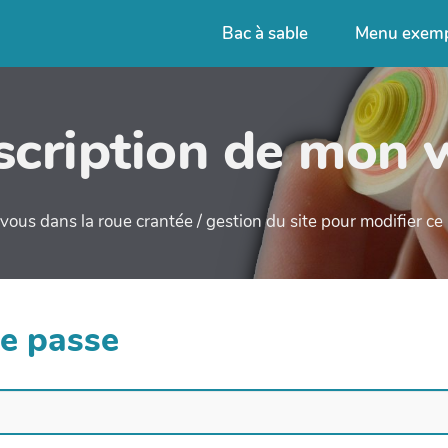
Bac à sable
Menu exem
cription de mon 
ous dans la roue crantée / gestion du site pour modifier c
de passe