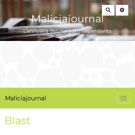
Rechercher
Maliciajournal
L'annuaire des médias indépendants.
Maliciajournal
Togg
navi
Blast