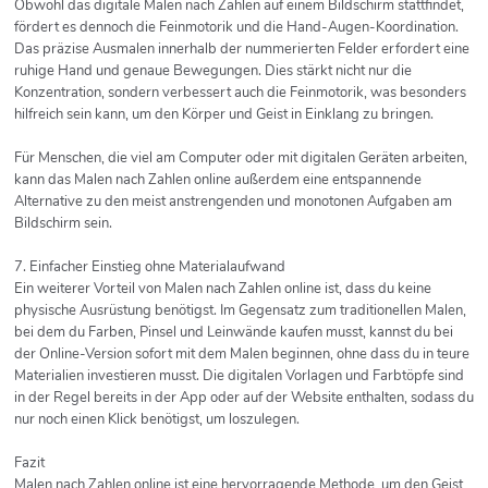
Obwohl das digitale Malen nach Zahlen auf einem Bildschirm stattfindet,
fördert es dennoch die Feinmotorik und die Hand-Augen-Koordination.
Das präzise Ausmalen innerhalb der nummerierten Felder erfordert eine
ruhige Hand und genaue Bewegungen. Dies stärkt nicht nur die
Konzentration, sondern verbessert auch die Feinmotorik, was besonders
hilfreich sein kann, um den Körper und Geist in Einklang zu bringen.
Für Menschen, die viel am Computer oder mit digitalen Geräten arbeiten,
kann das Malen nach Zahlen online außerdem eine entspannende
Alternative zu den meist anstrengenden und monotonen Aufgaben am
Bildschirm sein.
7. Einfacher Einstieg ohne Materialaufwand
Ein weiterer Vorteil von Malen nach Zahlen online ist, dass du keine
physische Ausrüstung benötigst. Im Gegensatz zum traditionellen Malen,
bei dem du Farben, Pinsel und Leinwände kaufen musst, kannst du bei
der Online-Version sofort mit dem Malen beginnen, ohne dass du in teure
Materialien investieren musst. Die digitalen Vorlagen und Farbtöpfe sind
in der Regel bereits in der App oder auf der Website enthalten, sodass du
nur noch einen Klick benötigst, um loszulegen.
Fazit
Malen nach Zahlen online ist eine hervorragende Methode, um den Geist