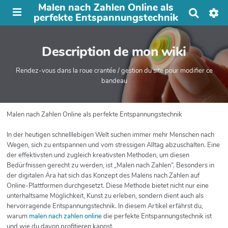
Malen nach Zahlen Online als
R
perfekte Entspannungstechnik
e
c
h
Description de mon wiki
e
r
c
Rendez-vous dans la roue crantée / gestion du site pour modifier ce
h
bandeau
e
r
Malen nach Zahlen Online als perfekte Entspannungstechnik
In der heutigen schnelllebigen Welt suchen immer mehr Menschen nach
Wegen, sich zu entspannen und vom stressigen Alltag abzuschalten. Eine
der effektivsten und zugleich kreativsten Methoden, um diesen
Bedürfnissen gerecht zu werden, ist „Malen nach Zahlen“. Besonders in
der digitalen Ära hat sich das Konzept des Malens nach Zahlen auf
Online-Plattformen durchgesetzt. Diese Methode bietet nicht nur eine
unterhaltsame Möglichkeit, Kunst zu erleben, sondern dient auch als
hervorragende Entspannungstechnik. In diesem Artikel erfährst du,
warum
malen nach zahlen online
die perfekte Entspannungstechnik ist
und wie du davon profitieren kannst.