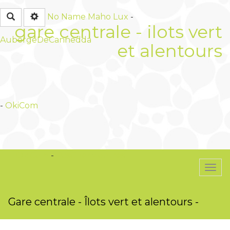
Rechercher
No Name
Maho Lux
-
gare centrale - ilots vert
AubergeDeCannedda
et alentours
-
OkiCom
OkiCom
-
PasCherMontres
Togg
navi
Gare centrale - Îlots vert et alentours -